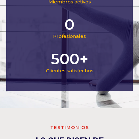
Miembros activos
0
Profesionales
500
+
Clientes satisfechos
TESTIMONIOS