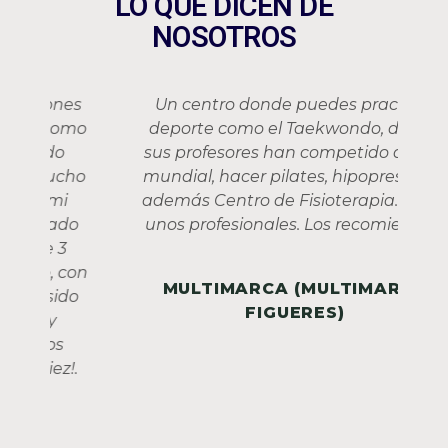
LO QUE DICEN DE
NOSOTROS
es
Un centro donde puedes practicar
mo
deporte como el Taekwondo, donde
p
sus profesores han competido a nivel
ho
mundial, hacer pilates, hipopresivos y
además Centro de Fisioterapia. Todos
o
unos profesionales. Los recomiendo!!!
on
MULTIMARCA (MULTIMARCA
o
FIGUERES)
.